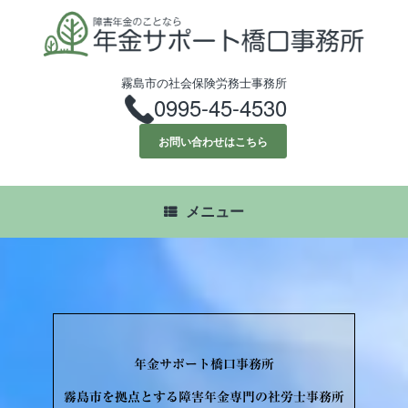
コ
ン
テ
ン
ツ
霧島市の社会保険労務士事務所
へ
0995-45-4530
ス
キ
お問い合わせはこちら
ッ
プ
メニュー
年金サポート橋口事務所
霧島市を拠点とする障害年金専門の社労士事務所